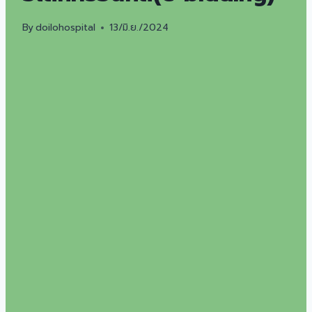
By
doilohospital
13/มิ.ย./2024