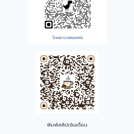
พิมพ์สลิปเงินเดือน